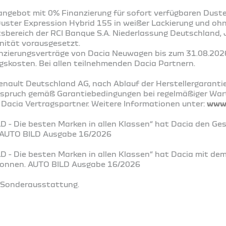
ngebot mit 0% Finanzierung für sofort verfügbaren Duste
Duster Expression Hybrid 155 in weißer Lackierung und oh
ftsbereich der RCI Banque S.A. Niederlassung Deutschland
nität vorausgesetzt.
nanzierungsverträge von Dacia Neuwagen bis zum 31.08.202
gskosten. Bei allen teilnehmenden Dacia Partnern.
enault Deutschland AG, nach Ablauf der Herstellergaranti
nspruch gemäß Garantiebedingungen bei regelmäßiger Wa
 Dacia Vertragspartner. Weitere Informationen unter:
www.
D - Die besten Marken in allen Klassen“ hat Dacia den Ge
. AUTO BILD Ausgabe 16/2026
LD - Die besten Marken in allen Klassen“ hat Dacia mit de
ewonnen. AUTO BILD Ausgabe 16/2026
t Sonderausstattung.