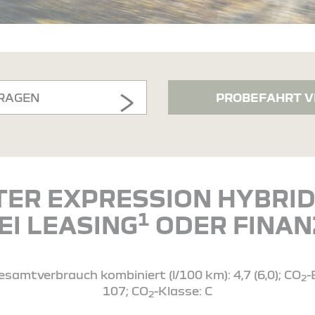
RAGEN
PROBEFAHRT V
TER EXPRESSION HYBRID 
1
EI LEASING
ODER FINAN
esamtverbrauch kombiniert (l/100 km): 4,7 (6,0); CO
-
2
107; CO
-Klasse: C
2