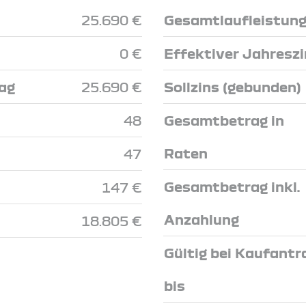
25.690 €
Gesamtlaufleistun
0 €
Effektiver Jahresz
ag
25.690 €
Sollzins (gebunden)
48
Gesamtbetrag in
Raten
47
Gesamtbetrag inkl.
147 €
Anzahlung
18.805 €
Gültig bei Kaufantr
bis