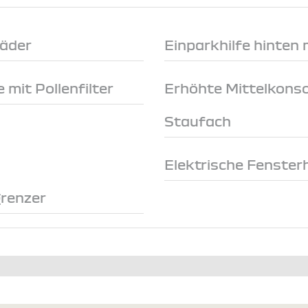
räder
Einparkhilfe hinten
 mit Pollenfilter
Erhöhte Mittelkonso
Staufach
Elektrische Fenster
renzer