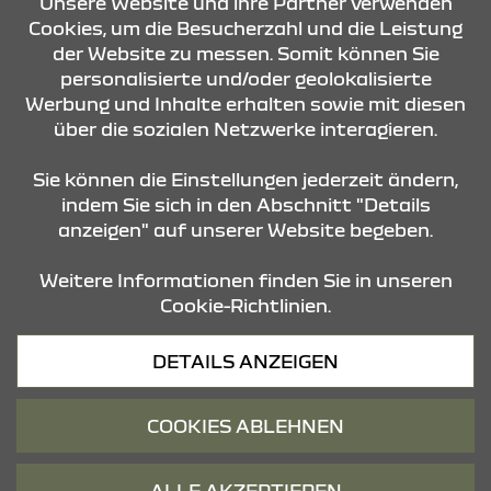
KONTAKT & ANFAHRT
Unsere Website und ihre Partner verwenden
Cookies, um die Besucherzahl und die Leistung
der Website zu messen. Somit können Sie
personalisierte und/oder geolokalisierte
ÖFFNUNGSZEITEN
Werbung und Inhalte erhalten sowie mit diesen
über die sozialen Netzwerke interagieren.
STANDORTE
Sie können die Einstellungen jederzeit ändern,
indem Sie sich in den Abschnitt "Details
anzeigen" auf unserer Website begeben.
Weitere Informationen finden Sie in unseren
Cookie-Richtlinien.
Datenschutz
DETAILS ANZEIGEN
Cookies
Barrierefreiheit
COOKIES ABLEHNEN
Impressum
© 2026 Dacia
ALLE AKZEPTIEREN