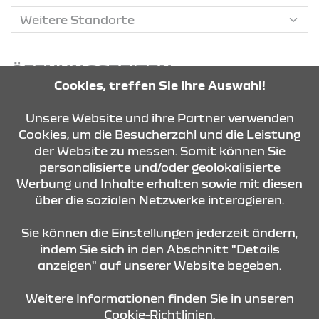
ÖFFNUNGSZEITEN
Cookies, treffen Sie Ihre Auswahl!
Verkauf
Montag - Freitag
Unsere Website und ihre Partner verwenden
09:00 Uhr - 18:30 Uhr
Cookies, um die Besucherzahl und die Leistung
Samstag - Samstag
der Website zu messen. Somit können Sie
09:00 Uhr - 14:00 Uhr
personalisierte und/oder geolokalisierte
Werbung und Inhalte erhalten sowie mit diesen
Service / Teile & Zubehör
über die sozialen Netzwerke interagieren.
Montag - Freitag
07:00 Uhr - 18:00 Uhr
Sie können die Einstellungen jederzeit ändern,
indem Sie sich in den Abschnitt "Details
anzeigen" auf unserer Website begeben.
KONTAKT & ANFAHRT
Weitere Informationen finden Sie in unseren
Cookie-Richtlinien.